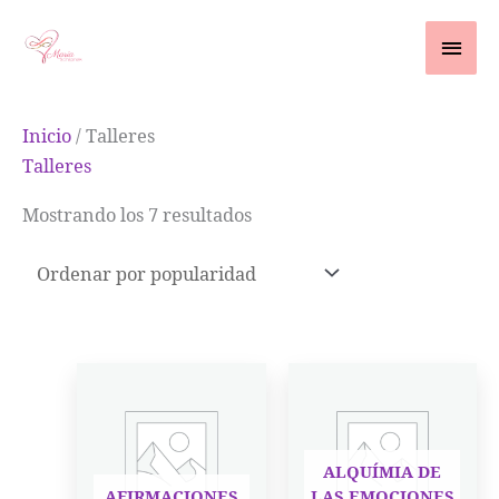
Ir
contenido
Men
al
contenido
princ
Ordenado
Inicio
/ Talleres
por
Talleres
popularidad
Mostrando los 7 resultados
ALQUÍMIA DE
AFIRMACIONES
LAS EMOCIONES