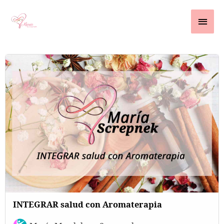
Ir
contenido
Men
al
contenido
princ
INTEGRAR salud con Aromaterapia