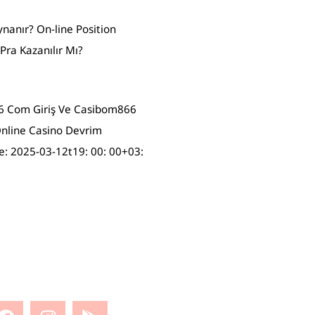
ynanır? On-line Position
 Pra Kazanılır Mı?
6 Com Giriş Ve Casibom866
Online Casino Devrim
: 2025-03-12t19: 00: 00+03:
F
I
G