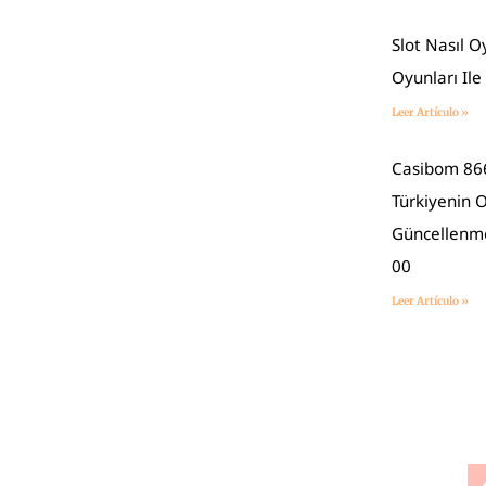
Slot Nasıl O
Oyunları Ile
Leer Artículo »
Casibom 86
Türkiyenin 
Güncellenme
00
Leer Artículo »