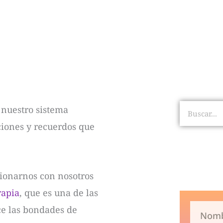
Buscar
 nuestro sistema
ciones y recuerdos que
ionarnos con nosotros
apia
, que es una de las
ce las bondades de