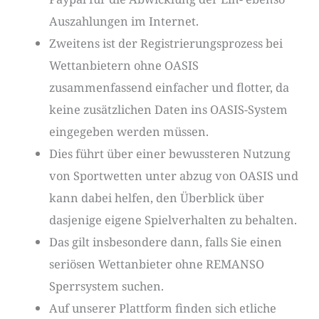
Auszahlungen im Internet.
Zweitens ist der Registrierungsprozess bei
Wettanbietern ohne OASIS
zusammenfassend einfacher und flotter, da
keine zusätzlichen Daten ins OASIS-System
eingegeben werden müssen.
Dies führt über einer bewussteren Nutzung
von Sportwetten unter abzug von OASIS und
kann dabei helfen, den Überblick über
dasjenige eigene Spielverhalten zu behalten.
Das gilt insbesondere dann, falls Sie einen
seriösen Wettanbieter ohne REMANSO
Sperrsystem suchen.
Auf unserer Plattform finden sich etliche