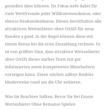
genießen über können. Im Fokus steht dabei für
viele Wettfreunde jeder Willkommensbonus, oder
ebenso Neukundenbonus. Diesen bereithalten alle
attraktiven Wettanbieter ohne OASIS für neue
Kunden a good. In der Regel können diese mit
einem Bonus bei die erste Einzahlung rechnen. Es
ist von größter Sinn, dass attraktive Wettanbieter
ohne OASIS dieses starkes Team mit gut
informierten sowie kompetenten Mitarbeitern
vorzeigen kann. Einen solchen sollten Bookies
idealerweise rund um die Uhr anbieten.
Was Sie Beachten Sollten, Bevor Sie Bei Einem
Wettanbieter Ohne Remanso Spielen