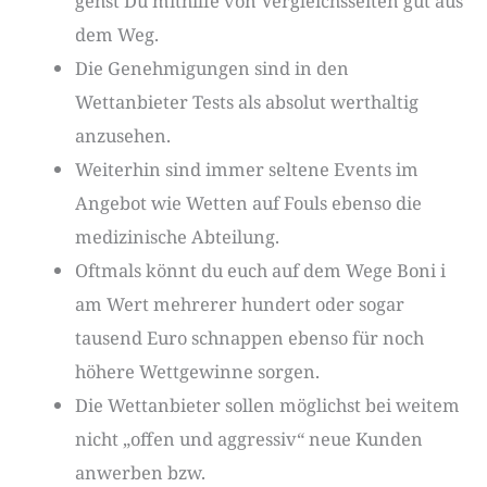
gehst Du mithilfe von Vergleichsseiten gut aus
dem Weg.
Die Genehmigungen sind in den
Wettanbieter Tests als absolut werthaltig
anzusehen.
Weiterhin sind immer seltene Events im
Angebot wie Wetten auf Fouls ebenso die
medizinische Abteilung.
Oftmals könnt du euch auf dem Wege Boni i
am Wert mehrerer hundert oder sogar
tausend Euro schnappen ebenso für noch
höhere Wettgewinne sorgen.
Die Wettanbieter sollen möglichst bei weitem
nicht „offen und aggressiv“ neue Kunden
anwerben bzw.