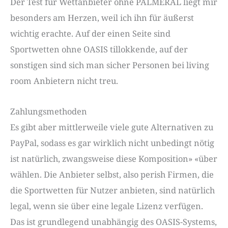
Der Test für Wettanbieter ohne PALMERAL liegt mir
besonders am Herzen, weil ich ihn für äußerst
wichtig erachte. Auf der einen Seite sind
Sportwetten ohne OASIS tillokkende, auf der
sonstigen sind sich man sicher Personen bei living
room Anbietern nicht treu.
Zahlungsmethoden
Es gibt aber mittlerweile viele gute Alternativen zu
PayPal, sodass es gar wirklich nicht unbedingt nötig
ist natürlich, zwangsweise diese Komposition» «über
wählen. Die Anbieter selbst, also perish Firmen, die
die Sportwetten für Nutzer anbieten, sind natürlich
legal, wenn sie über eine legale Lizenz verfügen.
Das ist grundlegend unabhängig des OASIS-Systems,