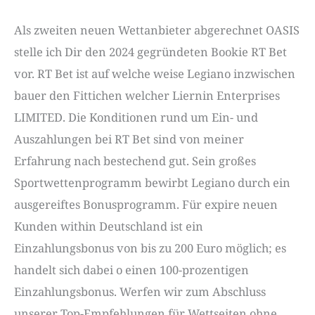
Als zweiten neuen Wettanbieter abgerechnet OASIS
stelle ich Dir den 2024 gegründeten Bookie RT Bet
vor. RT Bet ist auf welche weise Legiano inzwischen
bauer den Fittichen welcher Liernin Enterprises
LIMITED. Die Konditionen rund um Ein- und
Auszahlungen bei RT Bet sind von meiner
Erfahrung nach bestechend gut. Sein großes
Sportwettenprogramm bewirbt Legiano durch ein
ausgereiftes Bonusprogramm. Für expire neuen
Kunden within Deutschland ist ein
Einzahlungsbonus von bis zu 200 Euro möglich; es
handelt sich dabei o einen 100-prozentigen
Einzahlungsbonus. Werfen wir zum Abschluss
unserer Top-Empfehlungen für Wettseiten ohne