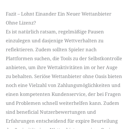
Fazit – Lohnt Einander Ein Neuer Wettanbieter
Ohne Lizenz?
Es ist natürlich ratsam, regelmäßige Pausen
einzulegen und dasjenige Wettverhalten zu
reflektieren. Zudem sollten Spieler nach
Plattformen suchen, die Tools zu der Selbstkontrolle
anbieten, um ihre Wettaktivitäten im or her Auge
zu behalten. Seriöse Wettanbieter ohne Oasis bieten
noch eine Vielzahl von Zahlungsmöglichkeiten und
einen kompetenten Kundenservice, der bei Fragen
und Problemen schnell weiterhelfen kann. Zudem
sind beneficial Nutzerbewertungen und
Erfahrungen entscheidend für expire Beurteilung