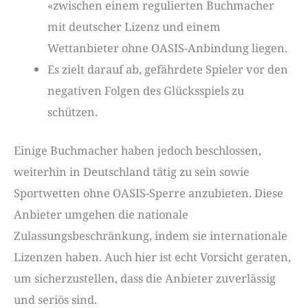
«zwischen einem regulierten Buchmacher
mit deutscher Lizenz und einem
Wettanbieter ohne OASIS-Anbindung liegen.
Es zielt darauf ab, gefährdete Spieler vor den
negativen Folgen des Glücksspiels zu
schützen.
Einige Buchmacher haben jedoch beschlossen,
weiterhin in Deutschland tätig zu sein sowie
Sportwetten ohne OASIS-Sperre anzubieten. Diese
Anbieter umgehen die nationale
Zulassungsbeschränkung, indem sie internationale
Lizenzen haben. Auch hier ist echt Vorsicht geraten,
um sicherzustellen, dass die Anbieter zuverlässig
und seriös sind.