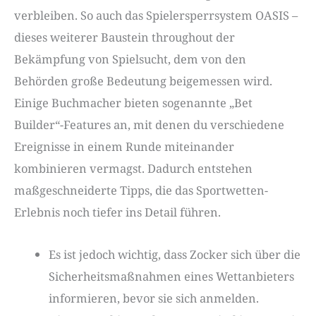
verbleiben. So auch das Spielersperrsystem OASIS –
dieses weiterer Baustein throughout der
Bekämpfung von Spielsucht, dem von den
Behörden große Bedeutung beigemessen wird.
Einige Buchmacher bieten sogenannte „Bet
Builder“-Features an, mit denen du verschiedene
Ereignisse in einem Runde miteinander
kombinieren vermagst. Dadurch entstehen
maßgeschneiderte Tipps, die das Sportwetten-
Erlebnis noch tiefer ins Detail führen.
Es ist jedoch wichtig, dass Zocker sich über die
Sicherheitsmaßnahmen eines Wettanbieters
informieren, bevor sie sich anmelden.