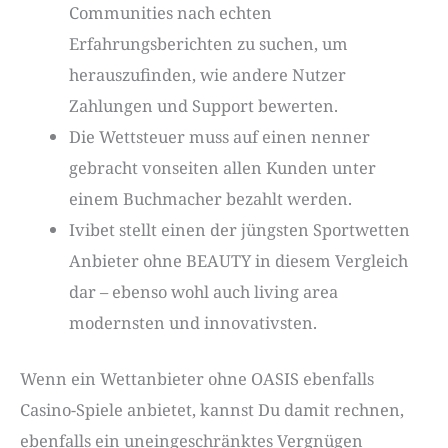
Communities nach echten
Erfahrungsberichten zu suchen, um
herauszufinden, wie andere Nutzer
Zahlungen und Support bewerten.
Die Wettsteuer muss auf einen nenner
gebracht vonseiten allen Kunden unter
einem Buchmacher bezahlt werden.
Ivibet stellt einen der jüngsten Sportwetten
Anbieter ohne BEAUTY in diesem Vergleich
dar – ebenso wohl auch living area
modernsten und innovativsten.
Wenn ein Wettanbieter ohne OASIS ebenfalls
Casino-Spiele anbietet, kannst Du damit rechnen,
ebenfalls ein uneingeschränktes Vergnügen