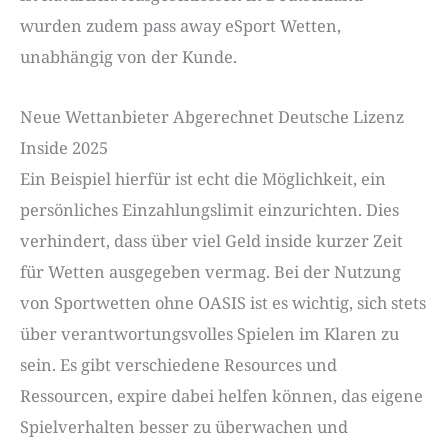
wurden zudem pass away eSport Wetten,
unabhängig von der Kunde.
Neue Wettanbieter Abgerechnet Deutsche Lizenz
Inside 2025
Ein Beispiel hierfür ist echt die Möglichkeit, ein
persönliches Einzahlungslimit einzurichten. Dies
verhindert, dass über viel Geld inside kurzer Zeit
für Wetten ausgegeben vermag. Bei der Nutzung
von Sportwetten ohne OASIS ist es wichtig, sich stets
über verantwortungsvolles Spielen im Klaren zu
sein. Es gibt verschiedene Resources und
Ressourcen, expire dabei helfen können, das eigene
Spielverhalten besser zu überwachen und