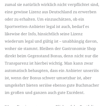
zumal sie natürlich wirklich nicht verpflichtet sind,
eine gewisse Lizenz aus Deutschland zu erwerben
oder zu erhalten. Um einzuschätzen, ob ein
Sportwetten-Anbieter legal ist auch, bedarf es
likewise der Info, hinsichtlich seine Lizenz
wiederum legal und gültig ist – unabhängig davon,
woher sie stammt. Bleiben der Gastronomie Shop
direkt beim Gegenstand Bonus, denn nicht nur die
Transparenz ist hierbei wichtig. Man kann zwar
automatisch behaupten, dass ein Anbieter unseriös
ist, wenn der Bonus schwer umsetzbar ist, aber
umgekehrt bieten seriöse ebenso gute Buchmacher
im großen und ganzen auch gute Excédent.