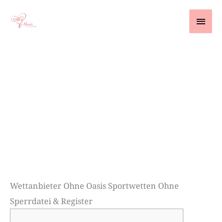
Ir
contenido
Men
al
contenido
princ
Wettanbieter Ohne Oasis Sportwetten Ohne
Sperrdatei & Register