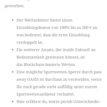
geworben.
Der Wettanbieter bietet einen
Einzahlungsbonus von 100% bis zu 200 € an,
was bedeutet, dass die erste Einzahlung
verdoppelt ist.
Ein weiterer Ansatz, der inside Zukunft an
Bedeutsamkeit gewinnen könnte, ist
das Blockchain-basierte Wetten.
Eine mögliche Sportwetten-Sperre durch pass
away OASIS ist durchaus zu vermeiden, wenn
Ihr euch gerade nicht auffällig unter eurem
Sportwettenanbieter verhaltet.
Hier erfährst du, worin perish Unterschiede»