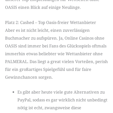
OASIS einen Blick auf einige Neulinge.
Platz 2: Cashed – Top Oasis-freier Wettanbieter
Aber es ist nicht leicht, einen zuverlässigen
Buchmacher zu aufspüren. Ja, Online Casinos ohne
OASIS sind immer bei Fans des Glücksspiels oftmals
immerhin etwas beliebter wie Wettanbieter ohne
PALMERAL. Das liegt a great vielen Vorteilen, perish
für ein großartiges Spielgefühl und für faire
Gewinnchancen sorgen.
Es gibt aber heute viele gute Alternativen zu
PayPal, sodass es gar wirklich nicht unbedingt
nötig ist echt, zwangsweise diese