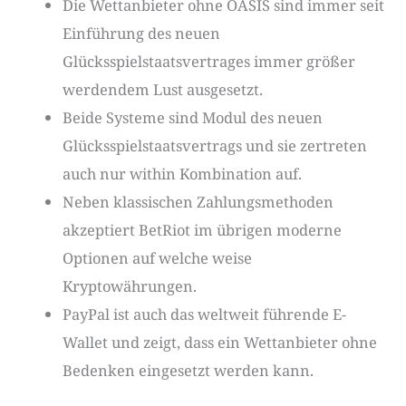
Die Wettanbieter ohne OASIS sind immer seit
Einführung des neuen
Glücksspielstaatsvertrages immer größer
werdendem Lust ausgesetzt.
Beide Systeme sind Modul des neuen
Glücksspielstaatsvertrags und sie zertreten
auch nur within Kombination auf.
Neben klassischen Zahlungsmethoden
akzeptiert BetRiot im übrigen moderne
Optionen auf welche weise
Kryptowährungen.
PayPal ist auch das weltweit führende E-
Wallet und zeigt, dass ein Wettanbieter ohne
Bedenken eingesetzt werden kann.