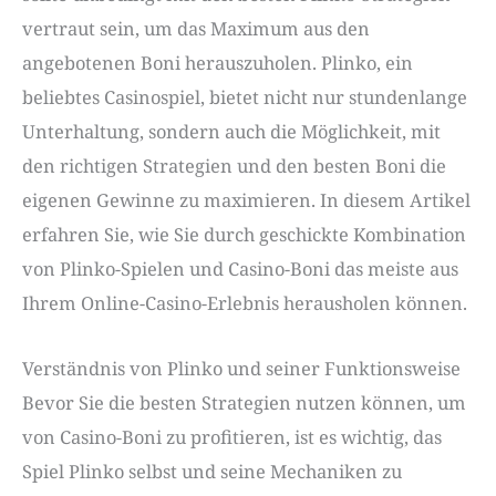
vertraut sein, um das Maximum aus den
angebotenen Boni herauszuholen. Plinko, ein
beliebtes Casinospiel, bietet nicht nur stundenlange
Unterhaltung, sondern auch die Möglichkeit, mit
den richtigen Strategien und den besten Boni die
eigenen Gewinne zu maximieren. In diesem Artikel
erfahren Sie, wie Sie durch geschickte Kombination
von Plinko-Spielen und Casino-Boni das meiste aus
Ihrem Online-Casino-Erlebnis herausholen können.
Verständnis von Plinko und seiner Funktionsweise
Bevor Sie die besten Strategien nutzen können, um
von Casino-Boni zu profitieren, ist es wichtig, das
Spiel Plinko selbst und seine Mechaniken zu