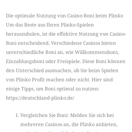
Die optimale Nutzung von Casino-Boni beim Plinko
Um das Beste aus Ihren Plinko-Spielen
herauszuholen, ist die effektive Nutzung von Casino-
Boni entscheidend. Verschiedene Casinos bieten
unterschiedliche Boni an, wie Willkommensboni,
Einzahlungsboni oder Freispiele. Diese Boni können
den Unterschied ausmachen, ob Sie beim Spielen
von Plinko Profit machen oder nicht. Hier sind
einige Tipps, um Boni optimal zu nutzen:
https://deutschland-plinko.de/
Vergleichen Sie Boni: Melden Sie sich bei
mehreren Casinos an, die Plinko anbieten,