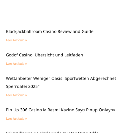
Blackjackballroom Casino Review and Guide
Leer Artículo »
Godof Casino: Übersicht und Leitfaden
Leer Artículo »
Wettanbieter Weniger Oasis: Sportwetten Abgerechnet
Sperrdatei 2025″
Leer Artículo »
Pin Up 306 Casino ᐉ Rəsmi Kazino Saytı Pinup Onlayn»
Leer Artículo »