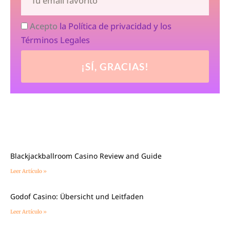
Acepto
la Política de privacidad y los
Legalidad
Términos Legales
¡SÍ, GRACIAS!
Blackjackballroom Casino Review and Guide
Leer Artículo »
Godof Casino: Übersicht und Leitfaden
Leer Artículo »