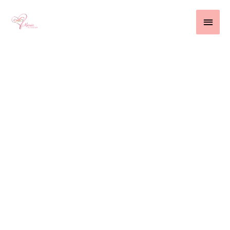
Ir
contenido
Men
al
contenido
princ