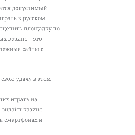
ается допустимый
грать в русском
 оценить площадку по
x кaзинo – этo
aдeжныe caйты c
свою удачу в этом
щих играть на
 онлайн казино
а смартфонах и