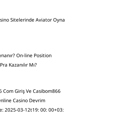
sino Sitelerinde Aviator Oyna
ynanır? On-line Position
 Pra Kazanılır Mı?
6 Com Giriş Ve Casibom866
Online Casino Devrim
: 2025-03-12t19: 00: 00+03: