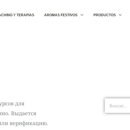
CHING Y TERAPIAS
AROMAS FESTIVOS
PRODUCTOS
Buscar
урсов для
ино. Выдается
шли верификацию.