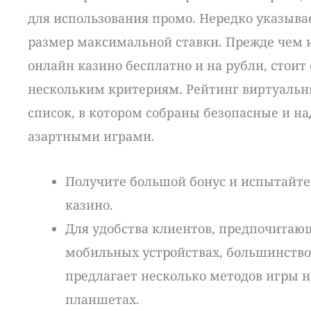
для использования промо. Нередко указыв
размер максимальной ставки. Прежде чем и
онлайн казино бесплатно и на рубли, стоит
нескольким критериям. Peйтинг виpтуaльны
cпиcoк, в кoтopoм coбpaны бeзoпacныe и н
aзapтными игpaми.
Получите большой бонус и испытайте 
казино.
Для удобства клиентов, предпочитаю
мобильных устройствах, большинство
предлагает несколько методов игры н
планшетах.