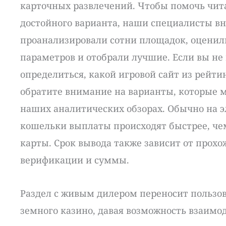
карточных развлечений. Чтобы помочь чит
достойного варианта, наши специалисты в
проанализировали сотни площадок, оценили
параметров и отобрали лучшие. Если вы не
определиться, какой игровой сайт из рейти
обратите внимание на варианты, которые 
наших аналитических обзорах. Обычно на 
кошельки выплаты происходят быстрее, че
карты. Срок вывода также зависит от прох
верификации и суммы.
Раздел с живым дилером переносит пользов
земного казино, давая возможность взаимод