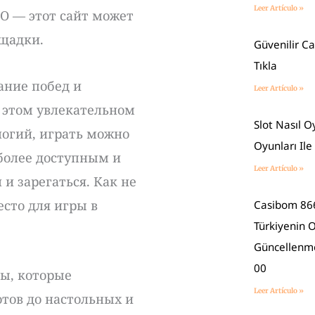
Leer Artículo »
BO — этот сайт может
ощадки.
Güvenilir Ca
Tıkla
ание побед и
Leer Artículo »
в этом увлекательном
Slot Nasıl O
логий, играть можно
Oyunları Ile
 более доступным и
Leer Artículo »
и зарегаться. Как не
сто для игры в
Casibom 86
Türkiyenin 
Güncellenme
00
ы, которые
Leer Artículo »
отов до настольных и